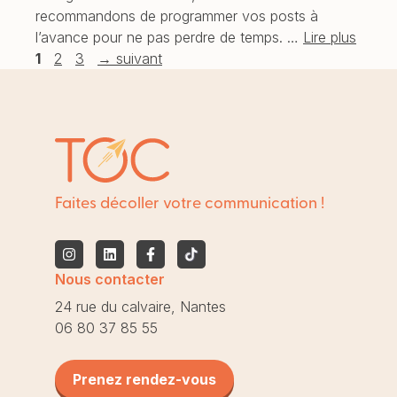
recommandons de programmer vos posts à
l’avance pour ne pas perdre de temps. …
Lire plus
Page
Page
Page
1
2
3
→
suivant
Faites décoller votre communication !
Nous contacter
24 rue du calvaire, Nantes
06 80 37 85 55
Prenez rendez-vous