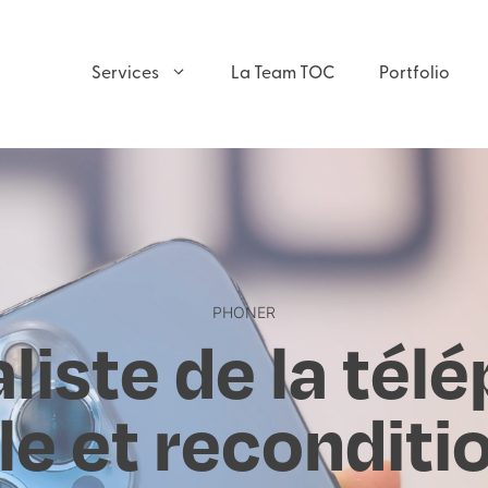
Services
La Team TOC
Portfolio
PHONER
liste de la tél
le et reconditi