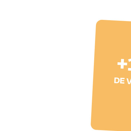
+
DE V