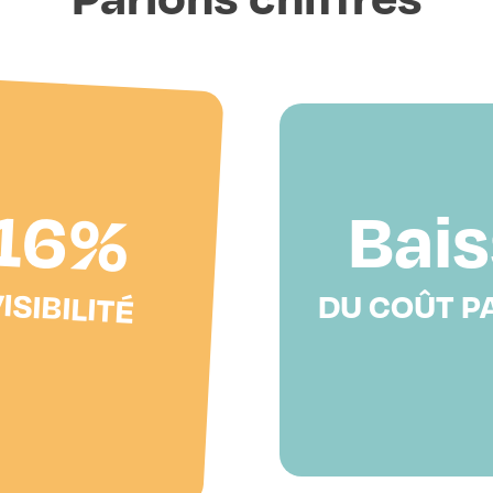
16%
Bai
ISIBILITÉ
DU COÛT PA