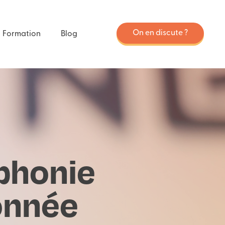
On en discute ?
Formation
Blog
éphonie
onnée